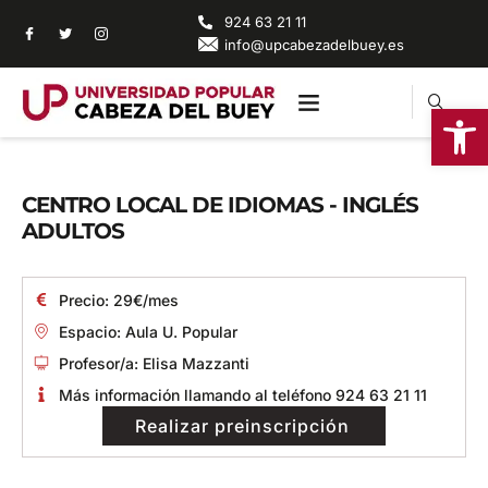
924 63 21 11
info@upcabezadelbuey.es
Abrir
CENTRO LOCAL DE IDIOMAS - INGLÉS
ADULTOS
Precio: 29€/mes
Espacio: Aula U. Popular
Profesor/a: Elisa Mazzanti
Más información llamando al teléfono 924 63 21 11
Realizar preinscripción