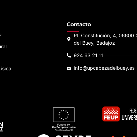
Contacto
P
Pl. Constitución, 4, 06600
del Buey, Badajoz
ral
924 63 21 11
info@upcabezadelbuey.es
úsica