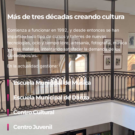
Más de tres décadas creando cultura
Comienza a funcionar en 1992, y desde entonces se han
impartido todo tipo de cursos y talleres de nuevas
tecnologías, ocio y tiempo libre, artesanía, fotografía, música
y otras materias, intentando satisfacer la demanda de los
ciudadanos/as.
En la actualidad gestiona:
Escuela Municipal de Música
Escuela Municipal de Danza
Centro Cultural
Centro Juvenil