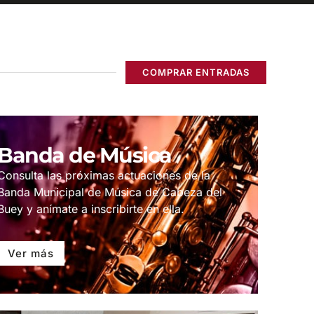
COMPRAR ENTRADAS
Banda de Música
Consulta las próximas actuaciones de la
Banda Municipal de Música de Cabeza del
Buey y anímate a inscribirte en ella.
Ver más